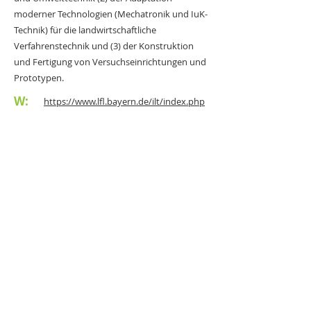
moderner Technologien (Mechatronik und IuK-
Technik) für die landwirtschaftliche
Verfahrenstechnik und (3) der Konstruktion
und Fertigung von Versuchseinrichtungen und
Prototypen.
W:
https://www.lfl.bayern.de/ilt/index.php
< vorherige Seite
nächste Seite >
DigiTier
Vernetzungs- und Transfermaßnahme im
Auftrag des BMEL
EurA AG Niederlassung Hamburg
Holstenkamp 1-3
22525 Hamburg
Tel.: +49 405 488 704 50
digitier@eura-ag.de