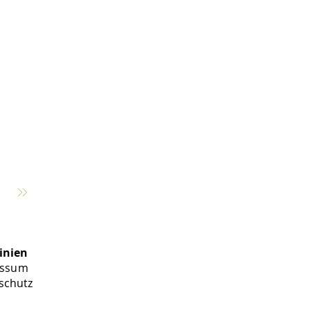
inien
essum
schutz