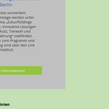
Berlin
reits vormerken!
onstage werden unter
ma „Zukunftsfähige
t: innovative Lösungen
chutz, Tierwohl und
ährung“ stattfinden.
en zum Programm und
g sind über den Link
rhältlich.
 Informationen
inien