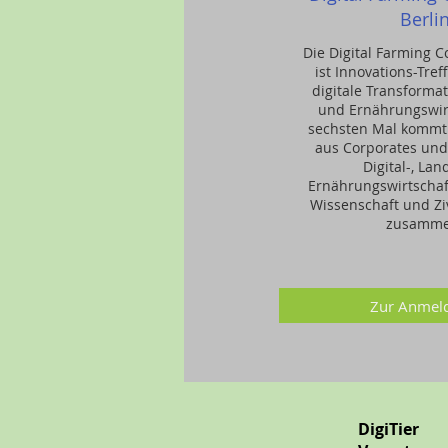
Berli
Die Digital Farming 
ist Innovations-Tref
digitale Transforma
und Ernährungswir
sechsten Mal komm
aus Corporates und
Digital-, Lan
Ernährungswirtschaft
Wissenschaft und Ziv
zusamme
Zur Anmel
DigiTier