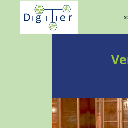
St
Ve