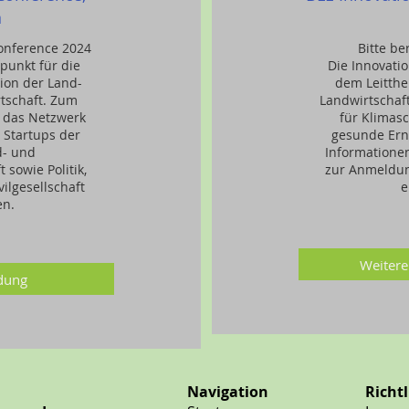
n
Conference 2024
Bitte be
fpunkt für die
Die Innovati
tion der Land-
dem Leitthe
tschaft. Zum
Landwirtschaf
t
das Netzwerk
für Klimas
 Startups der
gesunde Ern
d- und
Information
 sowie Politik,
zur Anmeldun
ilgesellschaft
e
n.
Weitere
dung
Navigation
Richtl