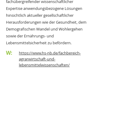
fachübergreifender wissenschaftlicher
Expertise anwendungsbezogene Lösungen
hinsichtlich aktueller gesellschaftlicher
Herausforderungen wie der Gesundheit, dem
Demografischen Wandel und Wohlergehen
sowie der Ernährungs- und
Lebensmittelsicherheit zu befördern.
W:
https://www.hs-nb.de/fachbereich-
agrarwirtschaft-und-
lebensmittelwissenschaften/
< vorherige Seite
nächste Seite >
DigiTier
Vernetzungs- und Transfermaßnahme im
Auftrag des BMEL
EurA AG Niederlassung Hamburg
Holstenkamp 1-3