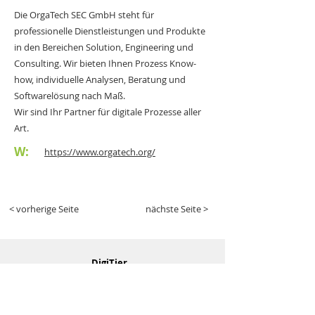
Die OrgaTech SEC GmbH steht für
professionelle Dienstleistungen und Produkte
in den Bereichen Solution, Engineering und
Consulting. Wir bieten Ihnen Prozess Know-
how, individuelle Analysen, Beratung und
Softwarelösung nach Maß.
Wir sind Ihr Partner für digitale Prozesse aller
Art.
W:
https://www.orgatech.org/
< vorherige Seite
nächste Seite >
DigiTier
Vernetzungs- und Transfermaßnahme im
Auftrag des BMEL
EurA AG Niederlassung Hamburg
Holstenkamp 1-3