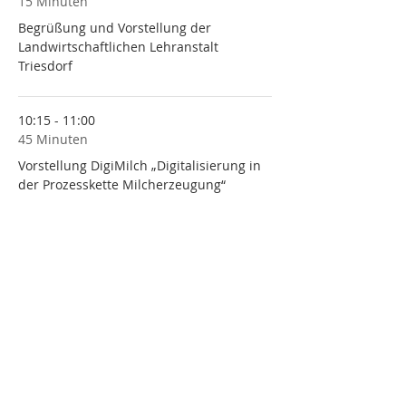
15 Minuten
Begrüßung und Vorstellung der
Landwirtschaftlichen Lehranstalt
Triesdorf
10:15 - 11:00
45 Minuten
Vorstellung DigiMilch „Digitalisierung in
der Prozesskette Milcherzeugung“
Alle ansehen
7 weitere Elemente verfügbar
Diese Veranstaltung teilen