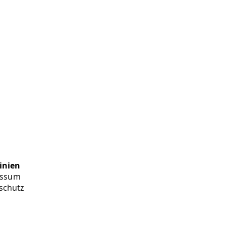
inien
essum
schutz