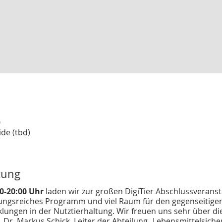
0
de (tbd)
tung
0-20:00 Uhr
laden wir zur großen DigiTier Abschlussveranstal
lungsreiches Programm und viel Raum für den gegenseitige
klungen in der Nutztierhaltung. Wir freuen uns sehr über di
 Dr. Markus Schick, Leiter der Abteilung „Lebensmittelsiche