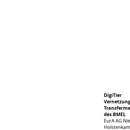
DigiTier
Vernetzung
Transferm
des BMEL
EurA AG Ni
Holstenkam