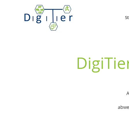
St
DigiTi
A
abwe