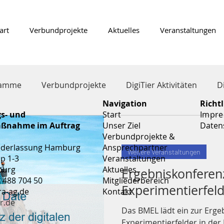
art
Verbundprojekte
Aktuelles
Veranstaltungen
ramme
Verbundprojekte
DigiTier Aktivitäten
D
Navigation
Richtl
s- und
Start
Impr
aßnahme im Auftrag
Unser Ziel
Daten
Verbundprojekte &
ederlassung Hamburg
Ansprechpartner
Weitere Veranstaltungen
p 1-3
Veranstaltungen
burg
Aktuelles
Ergebniskonferenz
5 488 704 50
Mitgliederbereich
Experimentierfelde
ra-ag.de
Kontakt
r.de
Das BMEL lädt ein zur Erge
Experimentierfelder in der 