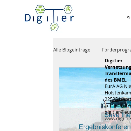
St
Alle Blogeinträge
Förderprog
DigiTier
Vernetzung
Weitere Veranstaltungen
Transferm
des BMEL
EurA AG Ni
Holstenkam
22525 Ham
Tel.: +49 40
digitier@eu
www.digi-tie