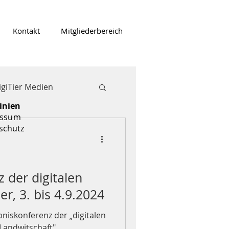
Kontakt
Mitgliederbereich
igiTier Medien
inien
essum
schutz
 der digitalen
r, 3. bis 4.9.2024
bniskonferenz der „digitalen
Landwitschaft".