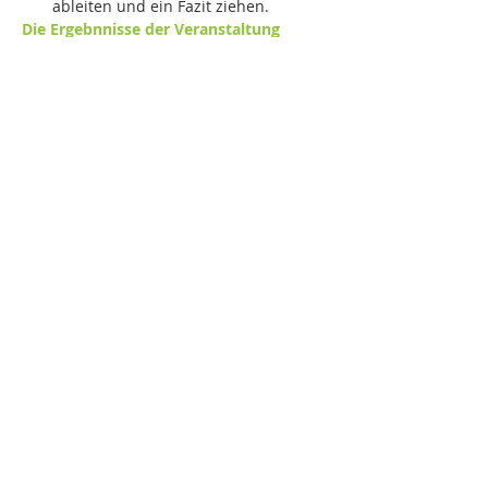
ableiten und ein Fazit ziehen.
Die Ergebnnisse der Veranstaltung 
finden Sie unter "Aktuelles". 
Zum Programm >>
Diese Veranstaltung teilen
DigiTier
Vernetzungs- und Transfermaßnahme im
Auftrag des BMEL
EurA AG Niederlassung Hamburg
Holstenkamp 1-3
22525 Hamburg
Tel.: +49 405 488 704 50
digitier@eura-ag.de
www.digi-tier.de