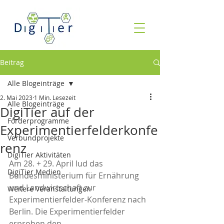
Beitrag
Alle Blogeinträge
2. Mai 2023
1 Min. Lesezeit
Alle Blogeinträge
DigiTier auf der
Förderprogramme
Experimentierfelderkonfe
Verbundprojekte
renz
DigiTier Aktivitäten
Am 28. + 29. April lud das 
DigiTier Medien
Bundesministerium für Ernährung 
und Landwirtschaft zur 
Weitere Veranstaltungen
Experimentierfelder-Konferenz nach 
Berlin. Die Experimentierfelder 
erproben den 