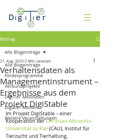
Beitrag
Alle Blogeinträge
21. Aug. 2025
2 Min. Lesezeit
Alle Blogeinträge
Verhaltensdaten als
Förderprogramme
Managementinstrument –
Verbundprojekte
Ergebnisse aus dem
DigiTier Aktivitäten
Projekt DigiStable
DigiTier Medien
Im Projekt DigiStable – einer 
Weitere Veranstaltungen
Kooperation der 
Christian-Albrechts-
Universität zu Kiel
 (CAU), Institut für 
Tierzucht und Tierhaltung, 