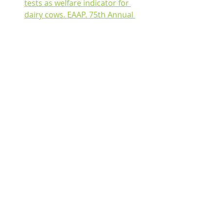
tests as welfare indicator for 
dairy cows. EAAP. 75th Annual 
Meeting, Florence, Italy, 1.- 5. 
Sept. 2024, S. 245
Wilder et al. (2024). Effects of 
unplanned regrouping on 
activity, feed intake and milk 
yield of dairy cows. EAAP. 75th 
Annual Meeting, Florence, Italy, 
1.-5. Sept. 2024, S. 554.
Verbundprojekte
Aktuelle Beiträge
Alle ansehen