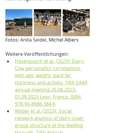
Fotos: 
Anita Seidel
, 
Michel Albers
Weitere Veröffentlichungen: 
Hasenpusch et al. (2023): Dairy 
Cow personality: correlations 
with age, weight, back fat 
thickness and activity. 74th EAAP 
annual meeting,26.08.2023–
01.09.2023 Lyon, France, ISBN 
978-90-8686-384-6
Wilder et al. (2023). Social 
network analysis of dairy cows‘ 
group structure at the feeding 
through. 74th Annual 