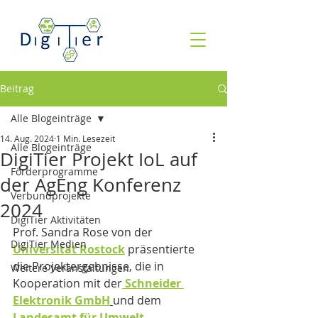
Beitrag
Alle Blogeinträge
14. Aug. 2024
1 Min. Lesezeit
Alle Blogeinträge
DigiTier Projekt IoL auf
Förderprogramme
der AgEng Konferenz
Verbundprojekte
2024
DigiTier Aktivitäten
Prof. Sandra Rose von der 
DigiTier Medien
Universität Rostock
 präsentierte 
die Projektergebnisse, die in 
Weitere Veranstaltungen
Kooperation mit der
 Schneider 
Elektronik GmbH
und dem 
Landesamt für Umwelt, 