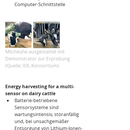
Computer-Schnittstelle
Milchkühe ausgestattet mit 
Demonstrator zur Erprobung 
(Quelle: IOL-Konsortium)
Energy harvesting for a multi-
sensor on dairy cattle 
Batterie-betriebene 
Sensorsysteme sind 
wartungsintensiv, störanfällig 
und, bei unsachgemäßer 
Entsorgung von Lithium-Ionen-